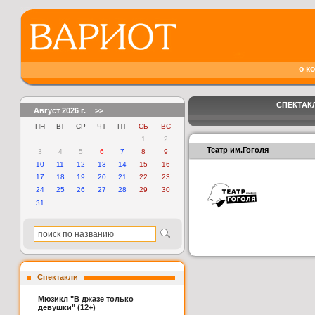
о к
СПЕКТАКЛ
Август 2026 г.
>>
ПН
ВТ
СР
ЧТ
ПТ
СБ
ВС
1
2
Театр им.Гоголя
3
4
5
6
7
8
9
10
11
12
13
14
15
16
17
18
19
20
21
22
23
24
25
26
27
28
29
30
31
Спектакли
Мюзикл "В джазе только
девушки" (12+)