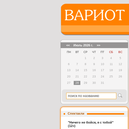
<<
Июль 2026 г.
>>
ПН
ВТ
СР
ЧТ
ПТ
СБ
ВС
1
2
3
4
5
6
7
8
9
10
11
12
13
14
15
16
17
18
19
20
21
22
23
24
25
26
27
28
29
30
31
Спектакли
"Ничего не бойся, я с тобой"
(12+)