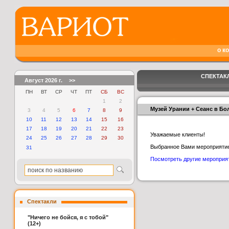
о к
СПЕКТАКЛ
Август 2026 г.
>>
ПН
ВТ
СР
ЧТ
ПТ
СБ
ВС
1
2
Музей Урании + Сеанс в Бо
3
4
5
6
7
8
9
10
11
12
13
14
15
16
17
18
19
20
21
22
23
Уважаемые клиенты!
24
25
26
27
28
29
30
Выбранное Вами мероприятие
31
Посмотреть другие мероприя
Спектакли
"Ничего не бойся, я с тобой"
(12+)